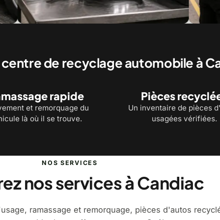
ièces recyclées vérifiées avant la revente
Un inventaire de pièc
main
 centre de recyclage automobile à C
massage rapide
Pièces recyclé
vement et remorquage du
Un inventaire de pièces d
icule là où il se trouve.
usagées vérifiées.
NOS SERVICES
ez nos services à Candiac
'usage, ramassage et remorquage, pièces d'autos recycl