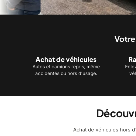
Une évaluation simple, directement sur place
Des p
Votre
Achat de véhicules
Ra
Autos et camions repris, même
Enlè
accidentés ou hors d'usage.
véh
Découvr
Achat de véhicules hors d