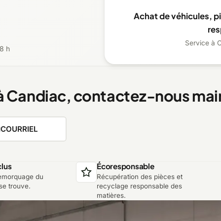
Achat de véhicules, p
re
Service à C
8 h
à Candiac, contactez-nous mai
COURRIEL
lus
Écoresponsable
remorquage du
Récupération des pièces et
 se trouve.
recyclage responsable des
matières.