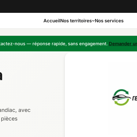
Accueil
Nos services
Nos territoires
actez-nous — réponse rapide, sans engagement.
Demander un
Bas-Saint-Laurent
Capitale-Nationale
à
Côte-Nord
Estrie
Laurentides
Laval
andiac, avec
Montérégie
Nord-du-Québec
 pièces