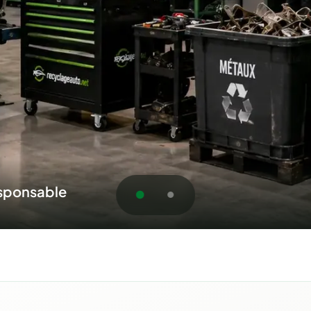
au service du Québec
oumission pour Candiac