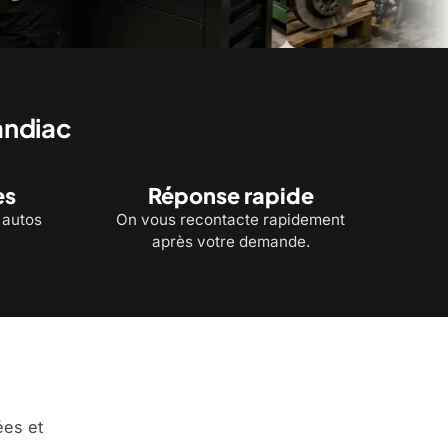
es recyclées à portée de
Un entrepôt de pièces d'autos usagé
andiac
es
Réponse rapide
'autos
On vous recontacte rapidement
après votre demande.
ées et