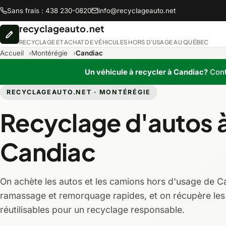
Sans frais : 438 230-0820
info@recyclageauto.net
recyclageauto.net
RECYCLAGE ET ACHAT DE VÉHICULES HORS D'USAGE AU QUÉBEC
Accueil
Montérégie
Candiac
Un véhicule à recycler à Candiac?
Cont
RECYCLAGEAUTO.NET · MONTÉRÉGIE
Abitibi-Témiscamingue
Recyclage d'autos 
Chaudière-Appalaches
Candiac
Lanaudière
On achète les autos et les camions hors d'usage de C
Montréal
ramassage et remorquage rapides, et on récupère les
réutilisables pour un recyclage responsable.
Saguenay-Lac-Saint-Jean