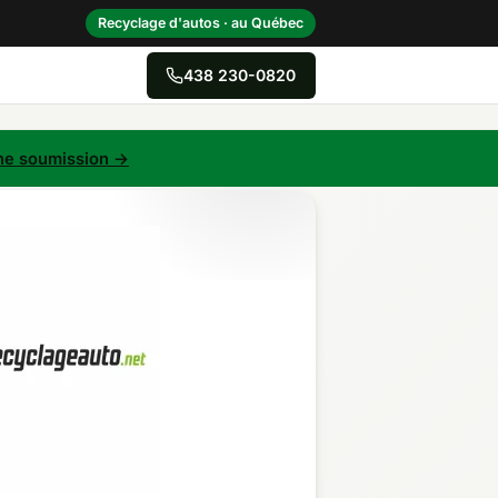
Recyclage d'autos · au Québec
438 230-0820
→
e soumission →
Centre-du-Québec
Gaspésie–Îles-de-la-
Madeleine
Mauricie
Outaouais