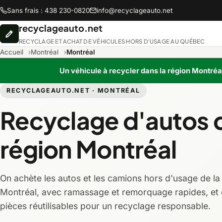
Sans frais : 438 230-0820
info@recyclageauto.net
recyclageauto.net
RECYCLAGE ET ACHAT DE VÉHICULES HORS D'USAGE AU QUÉBEC
Accueil
Montréal
Montréal
Un véhicule à recycler dans la région Montréa
RECYCLAGEAUTO.NET · MONTRÉAL
Abitibi-Témiscamingue
Recyclage d'autos d
Chaudière-Appalaches
région Montréal
Lanaudière
On achète les autos et les camions hors d'usage de la
Montréal
Montréal, avec ramassage et remorquage rapides, et 
pièces réutilisables pour un recyclage responsable.
Saguenay-Lac-Saint-Jean