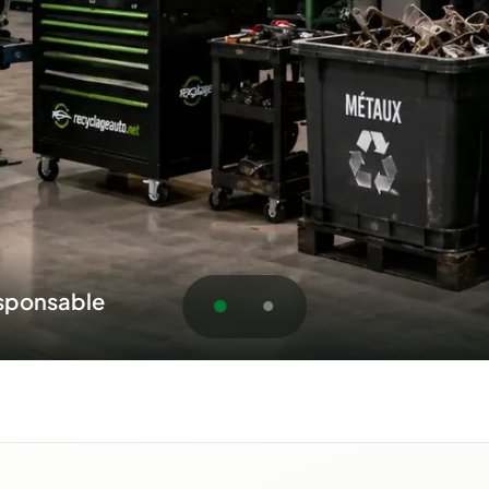
au service du Québec
oumission pour la région M