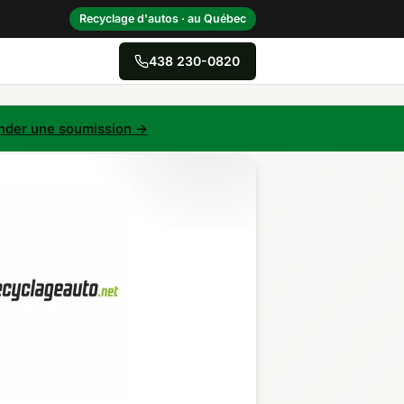
Recyclage d'autos · au Québec
438 230-0820
→
der une soumission →
Centre-du-Québec
Gaspésie–Îles-de-la-
Madeleine
Mauricie
Outaouais