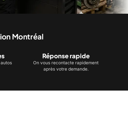
ces recyclées à portée de
Un entrepôt de pièces d'autos usagé
gion Montréal
es
Réponse rapide
'autos
On vous recontacte rapidement
après votre demande.