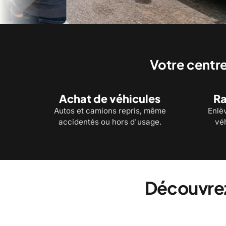
Une évaluation simple, directement sur place
Des p
Votre centre
Achat de véhicules
Ra
Autos et camions repris, même
Enlè
accidentés ou hors d'usage.
véh
Découvrez