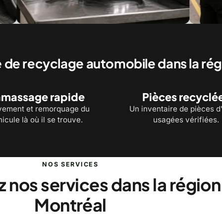
ièces recyclées vérifiées avant la revente
Un inventaire de piè
main
 de recyclage automobile dans la ré
massage rapide
Pièces recyclé
vement et remorquage du
Un inventaire de pièces d
icule là où il se trouve.
usagées vérifiées.
NOS SERVICES
 nos services dans la région
Montréal