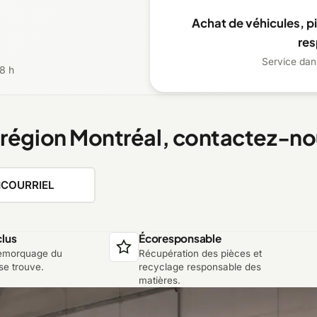
Achat de véhicules, p
re
Service dan
8 h
 région Montréal, contactez-n
COURRIEL
lus
Écoresponsable
remorquage du
Récupération des pièces et
 se trouve.
recyclage responsable des
matières.