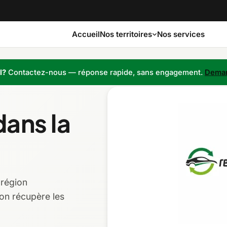
Accueil
Nos services
Nos territoires
l?
Contactez-nous — réponse rapide, sans engagement.
Deman
Bas-Saint-Laurent
Capitale-Nationale
ans la
Côte-Nord
Estrie
Laurentides
Laval
 région
Montérégie
Nord-du-Québec
on récupère les